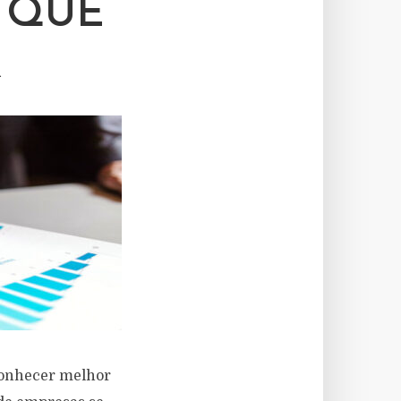
 QUE
R
conhecer melhor